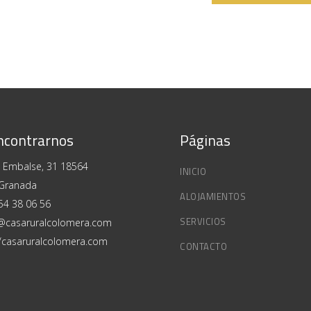
contrarnos
Páginas
l Embalse, 31 18564
INICIO
 Granada
ALOJAMIENTOS
54 38 06 56
SERVICIOS
o@casaruralcolomera.com
//casaruralcolomera.com
CONTACTO