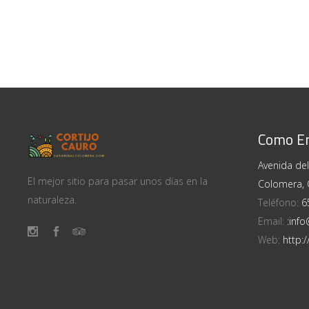
Como En
Avenida de
El mejor sitio para pasar unos días en la
Colomera,
naturaleza.
Teléfono:
6
Email:
:inf
Web:
http: